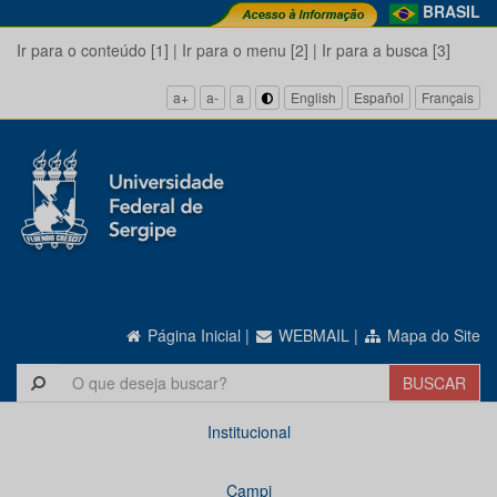
BRASIL
Ir para o conteúdo [1]
|
Ir para o menu [2]
|
Ir para a busca [3]
a+
a-
a
English
Español
Français
Página Inicial
|
WEBMAIL
|
Mapa do Site
Institucional
Campi