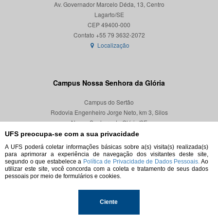
Av. Governador Marcelo Déda, 13, Centro
Lagarto/SE
CEP 49400-000
Localização
Campus Nossa Senhora da Glória
Campus do Sertão
Rodovia Engenheiro Jorge Neto, km 3, Silos
Nossa Senhora da Glória/SE
CEP 49680-000
UFS preocupa-se com a sua privacidade
A UFS poderá coletar informações básicas sobre a(s) visita(s) realizada(s)
Localização
para aprimorar a experiência de navegação dos visitantes deste site,
segundo o que estabelece a
Política de Privacidade de Dados Pessoais.
Ao
utilizar este site, você concorda com a coleta e tratamento de seus dados
pessoais por meio de formulários e cookies.
© 2026. Todos os direitos reservados.
Ciente
Universidade Federal de Sergipe.