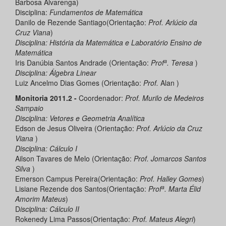
Barbosa Alvarenga)
Disciplina:
Fundamentos de Matemática
Danilo de Rezende Santiago(Orientação:
Prof.
Arlúcio da
Cruz Viana
)
Disciplina: História da Matemática e Laboratório Ensino de
Matemática
a
Iris Danúbia Santos Andrade (Orientação:
Prof
. Teresa
)
Disciplina: Álgebra Linear
Luiz Ancelmo Dias Gomes (Orientação:
Prof
.
Alan )
Monitoria 2011.2 -
Coordenador:
Prof. Murilo de Medeiros
Sampaio
Disciplina: Vetores e Geometria Analítica
Edson de Jesus Oliveira (Orientação:
Prof.
Arlúcio da Cruz
Viana
)
Disciplina: Cálculo I
Ailson Tavares de Melo (Orientação:
Prof.
Jomarcos Santos
Silva
)
Emerson Campus Pereira(Orientação:
Prof. Halley Gomes
)
a
Lisiane Rezende dos Santos(Orientação:
Prof
. Marta Élid
Amorim Mateus
)
D
isciplina
: Cálculo II
Rokenedy Lima Passos(Orientação:
Prof. Mateus Alegri
)