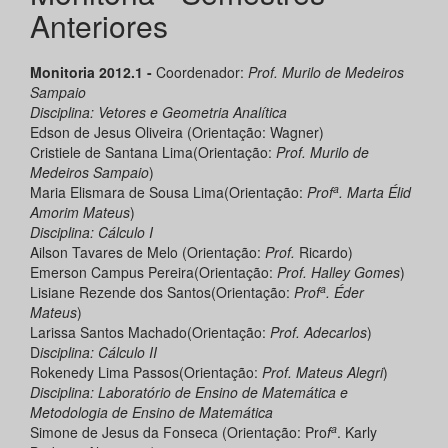
Anteriores
Monitoria 2012.1 -
Coordenador:
Prof. Murilo de Medeiros
Sampaio
Disciplina: Vetores e Geometria Analítica
Edson de Jesus Oliveira (Orientação: Wagner)
Cristiele de Santana Lima(Orientação:
Prof.
Murilo de
Medeiros Sampaio
)
a
Maria Elismara de Sousa Lima(Orientação:
Prof
. Marta
Élid
Amorim Mateus
)
Disciplina: Cálculo I
Ailson Tavares de Melo (Orientação:
Prof.
Ricardo)
Emerson Campus Pereira(Orientação:
Prof. Halley Gomes
)
a
Lisiane Rezende dos Santos(Orientação:
Prof
. Éder
Mateus
)
Larissa Santos Machado(Orientação:
Prof. Adecarlos
)
D
isciplina
: Cálculo II
Rokenedy Lima Passos(Orientação:
Prof. Mateus Alegri
)
Disciplina: Laboratório de Ensino de Matemática e
Metodologia de Ensino de Matemática
a
Simone de Jesus da Fonseca (Orientação: Pro
f
. Karly