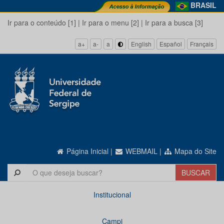
BRASIL
Ir para o conteúdo [1]
|
Ir para o menu [2]
|
Ir para a busca [3]
a+
a-
a
English
Español
Français
Página Inicial
|
WEBMAIL
|
Mapa do Site
Institucional
Campi