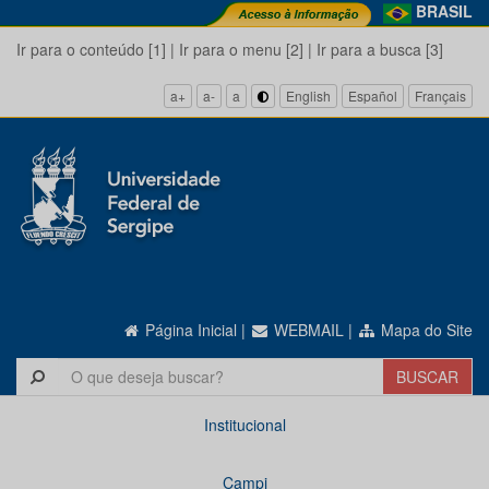
BRASIL
Ir para o conteúdo [1]
|
Ir para o menu [2]
|
Ir para a busca [3]
a+
a-
a
English
Español
Français
Página Inicial
|
WEBMAIL
|
Mapa do Site
Institucional
Campi