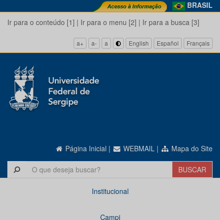
BRASIL
Ir para o conteúdo [1]
|
Ir para o menu [2]
|
Ir para a busca [3]
a+
a-
a
English
Español
Français
Página Inicial
|
WEBMAIL
|
Mapa do Site
Institucional
Campi