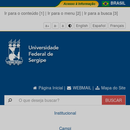
BRASIL
Ir para o conteúdo [1]
|
Ir para o menu [2]
|
Ir para a busca [3]
a+
a-
a
English
Español
Français
Página Inicial
|
WEBMAIL
|
Mapa do Site
Institucional
Campi