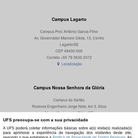
Campus Lagarto
Campus Prof. Antônio Garcia Filho
Av. Governador Marcelo Déda, 13, Centro
Lagarto/SE
CEP 49400-000
Localização
Campus Nossa Senhora da Glória
Campus do Sertão
Rodovia Engenheiro Jorge Neto, km 3, Silos
Nossa Senhora da Glória/SE
CEP 49680-000
UFS preocupa-se com a sua privacidade
A UFS poderá coletar informações básicas sobre a(s) visita(s) realizada(s)
Localização
para aprimorar a experiência de navegação dos visitantes deste site,
segundo o que estabelece a
Política de Privacidade de Dados Pessoais.
Ao