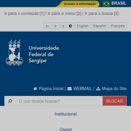
BRASIL
Ir para o conteúdo [1]
|
Ir para o menu [2]
|
Ir para a busca [3]
a+
a-
a
English
Español
Français
Página Inicial
|
WEBMAIL
|
Mapa do Site
Institucional
Campi