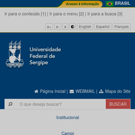
BRASIL
Ir para o conteúdo [1]
|
Ir para o menu [2]
|
Ir para a busca [3]
a+
a-
a
English
Español
Français
Página Inicial
|
WEBMAIL
|
Mapa do Site
Institucional
Campi