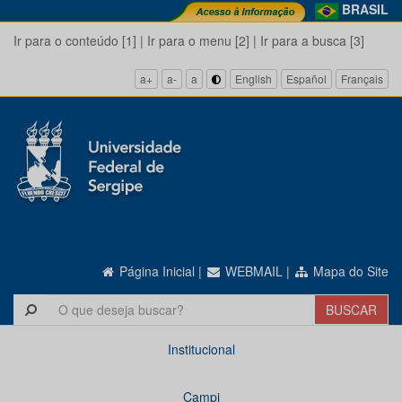
BRASIL
Ir para o conteúdo [1]
|
Ir para o menu [2]
|
Ir para a busca [3]
a+
a-
a
English
Español
Français
Página Inicial
|
WEBMAIL
|
Mapa do Site
Institucional
Campi