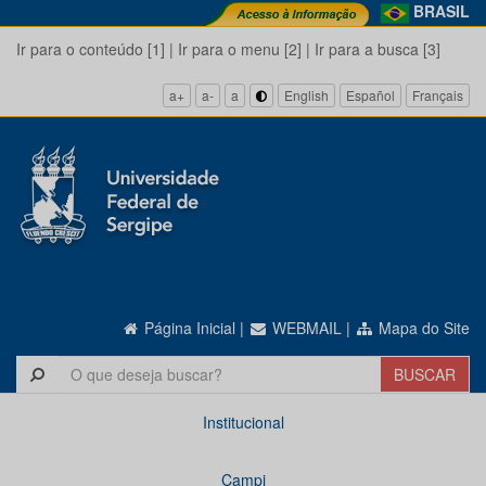
BRASIL
Ir para o conteúdo [1]
|
Ir para o menu [2]
|
Ir para a busca [3]
a+
a-
a
English
Español
Français
Página Inicial
|
WEBMAIL
|
Mapa do Site
Institucional
Campi