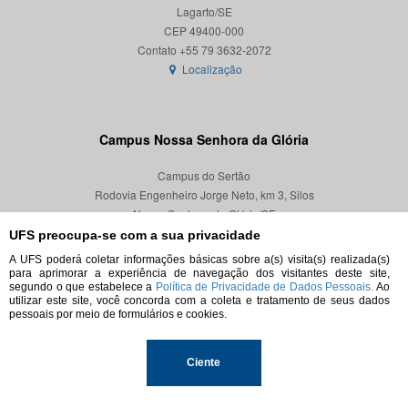
Lagarto/SE
CEP 49400-000
Localização
Campus Nossa Senhora da Glória
Campus do Sertão
Rodovia Engenheiro Jorge Neto, km 3, Silos
Nossa Senhora da Glória/SE
CEP 49680-000
UFS preocupa-se com a sua privacidade
A UFS poderá coletar informações básicas sobre a(s) visita(s) realizada(s)
Localização
para aprimorar a experiência de navegação dos visitantes deste site,
segundo o que estabelece a
Política de Privacidade de Dados Pessoais.
Ao
utilizar este site, você concorda com a coleta e tratamento de seus dados
pessoais por meio de formulários e cookies.
© 2026. Todos os direitos reservados.
Ciente
Universidade Federal de Sergipe.