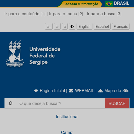
BRASIL
Ir para o conteúdo [1]
|
Ir para o menu [2]
|
Ir para a busca [3]
a+
a-
a
English
Español
Français
Página Inicial
|
WEBMAIL
|
Mapa do Site
Institucional
Campi