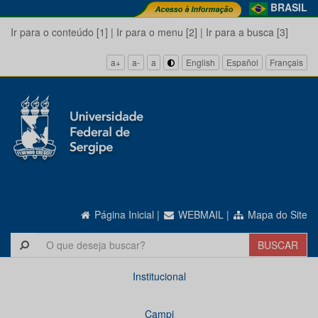
BRASIL
Ir para o conteúdo [1]
|
Ir para o menu [2]
|
Ir para a busca [3]
a+
a-
a
English
Español
Français
Página Inicial
|
WEBMAIL
|
Mapa do Site
Institucional
Campi