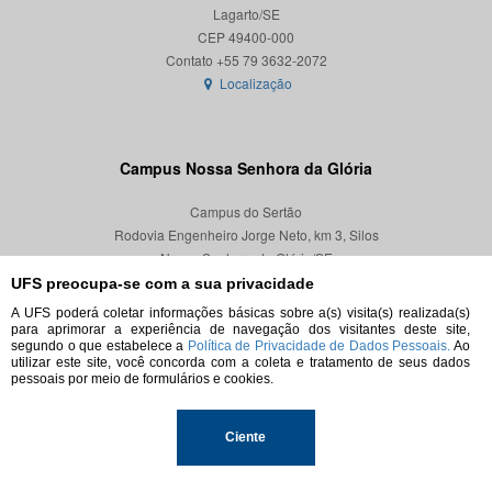
Lagarto/SE
CEP 49400-000
Localização
Campus Nossa Senhora da Glória
Campus do Sertão
Rodovia Engenheiro Jorge Neto, km 3, Silos
Nossa Senhora da Glória/SE
CEP 49680-000
UFS preocupa-se com a sua privacidade
A UFS poderá coletar informações básicas sobre a(s) visita(s) realizada(s)
Localização
para aprimorar a experiência de navegação dos visitantes deste site,
segundo o que estabelece a
Política de Privacidade de Dados Pessoais.
Ao
utilizar este site, você concorda com a coleta e tratamento de seus dados
pessoais por meio de formulários e cookies.
© 2026. Todos os direitos reservados.
Ciente
Universidade Federal de Sergipe.